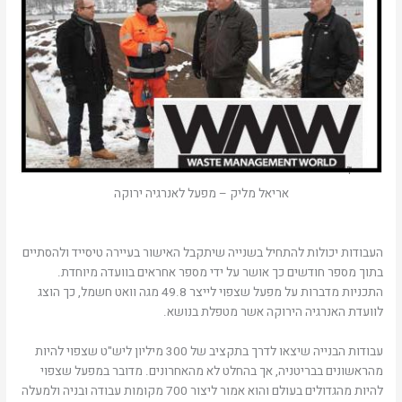
אריאל מליק – מפעל לאנרגיה ירוקה
העבודות יכולות להתחיל בשנייה שיתקבל האישור בעיירה טיסייד ולהסתיים
בתוך מספר חודשים כך אושר על ידי מספר אחראים בוועדה מיוחדת.
התכניות מדברות על מפעל שצפוי לייצר 49.8 מגה וואט חשמל, כך הוצג
לוועדת האנרגיה הירוקה אשר מטפלת בנושא.
עבודות הבנייה שיצאו לדרך בתקציב של 300 מיליון ליש"ט שצפוי להיות
מהראשונים בבריטניה, אך בהחלט לא מהאחרונים. מדובר במפעל שצפוי
להיות מהגדולים בעולם והוא אמור ליצור 700 מקומות עבודה ובניה ולמעלה