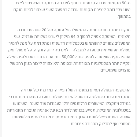
מ-50 מקומות עבודה קבועים. בנוסף לאנרגיה הירוקה שהוא צפוי לייצר.
ישנו צפי דומה ליצירת מקומות עבודה במפעל השני שצפוי להיות מוקם
בהמשך.
מוקדם יותר החודש חתמה הממשלה על עסקה של 20 שנה עם חברה
חיצונית. העיסקה צפויה לחסוך כ-84 מיליון ליש"ט בעלויות אנרגיה. שני
המפעלים צפויים להשתמש בטכנולוגיה חדשנית ומתקדמת על מנת להמיר
פסולת תעשייתית שנועדה למזבלה – לאנרגיה ירוקה ונקיה. על מפעל יפיק
אנרגיה נקיה שאמורה לספק כוח ל50,000 בתי אב. מדובר בטכנולוגיה יעילה
ונקייה יותר מטכנולוגיות מסורתיות ובסופה היא צפויה ליצור מגוון רחב של
מוצרים שימושיים.
ההשקעה הכפולה תסייע במעמדה של העיירה כמרכזת של אנרגיה
מתקדמת עבור טכנולוגיה חדשה להמרת פסולת. בוועדה המארגנת מסרו כי
במידה ויתקבלו האישורים הרלוונטים יחלו העבודות עוד השנה. השימוש
בטכנולוגיה המובילה, תסייע בכניסה לדור הבא של אנרגיה הנוצרת משאריות
אשפה. הפוטנציאל לטווח הארוך בחידוש מימן יכול גם להתפרס לשימוש
מסחרי ואף לתדלוק תחבורה ציבורית.