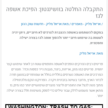
התקבלה החלטה בוושינגטון: הפיכת אשפה
לגז
/
אריאל מליק - מאמרים
/ מאת
אריאל מליק - חדשות שוק ההון
במקום להשתמש באשפה הנצברת לצרכים לא חיוביים, ניתן יהיה
לעשות בה שימוש חיובי יותר ולהפוך אותה לגז בצורה יעילה
וחסכונית.
מאת: אריאל מליק
פריטים רבים הנזרקים הופכים לאשפה ותופסים שטח רב לאחר שימוש קצר
יחסית. פריטים כמו מזון, אריזות, ביגוד, מגבות נייר כפפות וכדו'. חומרים
המרכיבים את האשפה נשרפים בחללית בחלל או שמוחזרים במטען חזרה
לכדור הארץ, מדובר בשיטה בזבזנית ויקרה. הפרויקט הוקם מלכתחילה
מתוך מטה לנצל את החומרים וליצור מוצרים שימושיים יותר כמו מים, גז
מתאן אשר משמש לדלק עבור טילים כדי לספק משימות חלל בצורה יעילה
יותר.