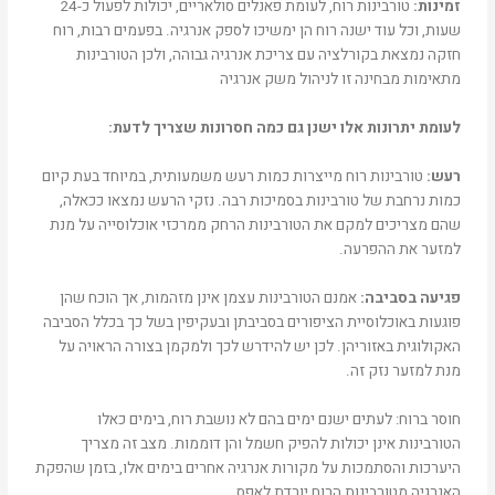
זמינות:
טורבינות רוח, לעומת פאנלים סולאריים, יכולות לפעול כ-24
שעות, וכל עוד ישנה רוח הן ימשיכו לספק אנרגיה. בפעמים רבות, רוח
חזקה נמצאת בקורלציה עם צריכת אנרגיה גבוהה, ולכן הטורבינות
מתאימות מבחינה זו לניהול משק אנרגיה
לעומת יתרונות אלו ישנן גם כמה חסרונות שצריך לדעת:
רעש:
טורבינות רוח מייצרות כמות רעש משמעותית, במיוחד בעת קיום
כמות נרחבת של טורבינות בסמיכות רבה. נזקי הרעש נמצאו ככאלה,
שהם מצריכים למקם את הטורבינות הרחק ממרכזי אוכלוסייה על מנת
למזער את ההפרעה.
פגיעה בסביבה:
אמנם הטורבינות עצמן אינן מזהמות, אך הוכח שהן
פוגעות באוכלוסיית הציפורים בסביבתן ובעקיפין בשל כך בכלל הסביבה
האקולוגית באזוריהן. לכן יש להידרש לכך ולמקמן בצורה הראויה על
מנת למזער נזק זה.
חוסר ברוח: לעתים ישנם ימים בהם לא נושבת רוח, בימים כאלו
הטורבינות אינן יכולות להפיק חשמל והן דוממות. מצב זה מצריך
היערכות והסתמכות על מקורות אנרגיה אחרים בימים אלו, בזמן שהפקת
האנרגיה מטורבינות הרוח יורדת לאפס.