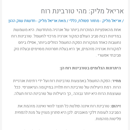
אריאל מליק: מהי טורבינת רוח
/
אריאל מליק - מחזור פסולת
,
כללי
/ מאת
אריאל מליק - חדשות שוק ההון
אחת מהאופציות המוכרות ביותר של אנרגיה מתחדשת. היא משמשת
במדינות רבות סביב העולם כמקור אנרגיה מרכזי לחשמל. טורבינות רוח
נחשבות כאחד ממקורות הפקת החשמל הזולים ביותר, אפילו ביחס
למקורות אנרגיה מזהמים, אך היא בעלת חסרונות מסוימים ובעלת נזק
סביבתי אפשרי .
היתרונות הגלומים בטורבינות רוח הן:
מחיר:
הפקת החשמל באמצעות טורבינות רוח ועל ידי רתימת אנרגיית
הרוח. רמת היעילות של טורבינת רוח תלויה במיקומה הגיאוגרפי. ככל
שעוצמת הרוח היא יותר גבוהה , כך היעילות של טורבינת הרוח תעלה.
זיהום:
טורבינת רוח איננה פולטת כל תוצר לוואי ואיננה מזהמת את
הסביבה לעומת דלקי מאובנים. לכן היא פתרון מצוין על מנת להפחית
פליטות מזהמות.