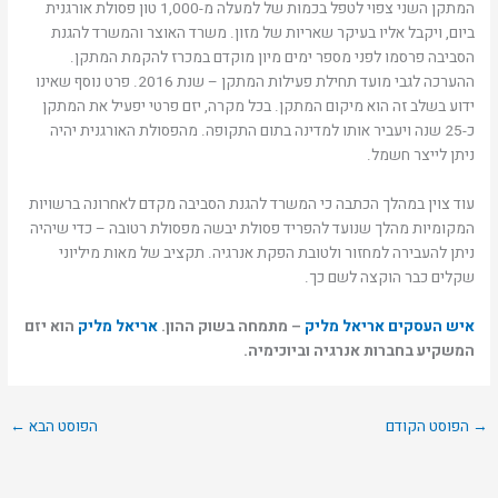
המתקן השני צפוי לטפל בכמות של למעלה מ-1,000 טון פסולת אורגנית
ביום, ויקבל אליו בעיקר שאריות של מזון. משרד האוצר והמשרד להגנת
הסביבה פרסמו לפני מספר ימים מיון מוקדם במכרז להקמת המתקן.
ההערכה לגבי מועד תחילת פעילות המתקן – שנת 2016. פרט נוסף שאינו
ידוע בשלב זה הוא מיקום המתקן. בכל מקרה, יזם פרטי יפעיל את המתקן
כ-25 שנה ויעביר אותו למדינה בתום התקופה. מהפסולת האורגנית יהיה
ניתן לייצר חשמל.
עוד צוין במהלך הכתבה כי המשרד להגנת הסביבה מקדם לאחרונה ברשויות
המקומיות מהלך שנועד להפריד פסולת יבשה מפסולת רטובה – כדי שיהיה
ניתן להעבירה למחזור ולטובת הפקת אנרגיה. תקציב של מאות מיליוני
שקלים כבר הוקצה לשם כך.
איש העסקים אריאל מליק
– מתמחה בשוק ההון.
אריאל מליק
הוא יזם
המשקיע בחברות אנרגיה וביוכימיה.
→
הפוסט הקודם
הפוסט הבא
←