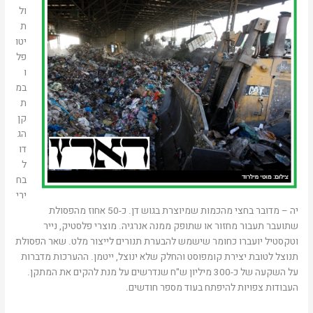
ול
ת
יטו
פל
ו
במ
ת
קן
הג
דו
ל
בח
ירי
יה – מדובר בחצי מהכמות שמיוצרת בגוש דן. כ-50 אחוז מהפסולת
שתועבר תעבור מחזור או שתופק ממנה אנרגיה. מוצרי פלסטיק, נייר
וטקסטיל יועברו כחומר שישמש להבערת תנורים לייצור מלט. שאר הפסולת
תנוצל לטובת יצירת קומפוסט והחלק שלא ינוצל, ייטמן. ההערכות מדברות
על השקעה של כ-300 מיליון ש"ח שנדרשים על מנת להקים את המתקן.
העבודות צפויות להיפתח בעוד מספר חודשים.