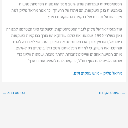
הסטטיסטיקות שמראות שרק 20% מסך ההנפקות הפרטיות נעשות
באמצעות בנק השקעות, הם ויתרו על הרעיון". כך אמר אריאל מליק למה
אין בישראל תרבות של בנקאות ההשקעות בארץ
עוד מוסיף אריאל מליק לגביי הסטטיסטיקות: "כשקובי ואני הצטרפנו למנורה
גאון בשלהי 1999, שכנענו את כולם שדווקא יש צורך בבנקאות השקעות
בישראל, ואם אין צורך אז בואו ונפתח את הצורך הזה. אני לא רוצה להגיד
שחינכנו את השוק, כי למרות הכל אותם 20% גדלו בינתיים רק ל-25%.
אותם חמישה אחוזים שייכים לחברות היותר טובות, שפונות אלינו כדי
שננסה לגייס להם כסף בחו"ל, כי קשה להם להשיג אותו בארץ".
אריאל מליק – איש עסקים ויזם.
→
הפוסט הקודם
הפוסט הבא
←