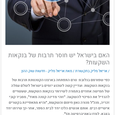
האם בישראל יש חוסר תרבות של בנקאות
השקעות?
/
אריאל מליק בתקשורת
/ מאת
אריאל מליק - חדשות שוק ההון
כפי שפורסם בגלובס: טרם התפתחה בארצנו הקטנטונת תרבות של
בנקאות השקעות. ועדיין קשה לשכנע יזמים בישראל לשלם עמלה
של חמישה אחוזים בתמורה לשירותי בנקאות השקעות, שעשויים
להגדיל את הסיכוי להשקעה. "זוהי מדינה קטנה מאוד", מסביר קובי
זכריה, מנכ"ל מנורה גאון חיתום והשקעות, "והיא מתאפיינת בקשרים
אישיים רבים. אותם אנשים הלכו יחד לבית הספר, אחר-כך שירתו יחד
בצבא, למדו באוניברסיטה וכו'".