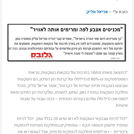
הובא ע"י –
אריאל מליק
"כתוצאה מאותו מחסור בתרבות של בנקאות השקעות, מראות
הסטטיסטיקות ש-80% מהדילפלו של קרנות הון הסיכון, הם השקעות
שבוצעו בעקבות פניות ישירות אל הקרנות", אומר אריאל מליק, מנהל
מחלקת השקעות במנורה גאון, שחש, לטענתו, שלקרנות הון הסיכון נמאס
לטפח את הדיל-פלו שלהם בצורתו הנוכחית – ככזה שבנוי על טובות
אישיות.
"יכול להיות שבנקאי השקעות לא ראו שיש פה בכלל שוק. יכול להיות
שתמיר פישמן ונשואה זנקס – שמחזיקים במחלקות מצוינות להנפקות
ציבוריות – רצו לפתח מחלקות להנפקות פרטיות, אבל כשהם ראו את