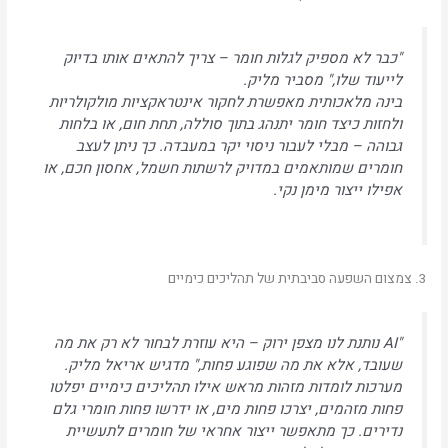
"כבר לא מספיק לגלות חומר – צריך להתאים אותו בדיוק
לייעוד שלו," מסביר מליק.
בינה מלאכותית מאפשרת לחקור אינטראקציות מולקולריות
ולחזות כיצד חומר יתנהג בתוך סוללה, תחת חום, או בלחות
גבוהה – מבלי לעבור ניסוי יקר במעבדה. כך ניתן לעצב
חומרים שמותאמים במדויק לרשתות חשמל, אחסון חכם, או
אפילו ייצור מימן נקי.
3. צמצום השפעה סביבתית של תהליכים כימיים
"AI נותנת לנו מצפן ירוק – היא עוזרת לבחור לא רק את מה
שעובד, אלא את מה שפוגע פחות," מדגיש אריאל מליק.
מערכות לומדות מזהות מראש אילו תהליכים כימיים יפלטו
פחות מזהמים, יצרכו פחות מים, או ידרשו פחות חומרי גלם
נדירים. כך מתאפשר ייצור אחראי של חומרים לתעשיית