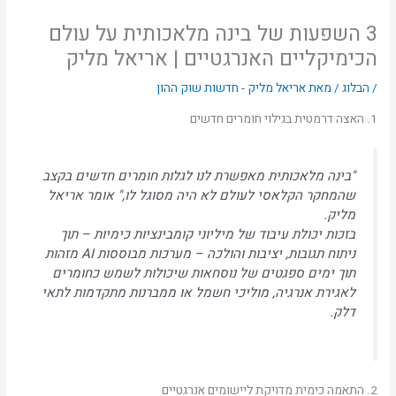
3 השפעות של בינה מלאכותית על עולם
הכימיקליים האנרגטיים | אריאל מליק
/
הבלוג
/ מאת
אריאל מליק - חדשות שוק ההון
1. האצה דרמטית בגילוי חומרים חדשים
"בינה מלאכותית מאפשרת לנו לגלות חומרים חדשים בקצב
שהמחקר הקלאסי לעולם לא היה מסוגל לו," אומר אריאל
מליק.
בזכות יכולת עיבוד של מיליוני קומבינציות כימיות – תוך
ניתוח תגובות, יציבות והולכה – מערכות מבוססות AI מזהות
תוך ימים ספגטים של נוסחאות שיכולות לשמש כחומרים
לאגירת אנרגיה, מוליכי חשמל או ממברנות מתקדמות לתאי
דלק.
2. התאמה כימית מדויקת ליישומים אנרגטיים