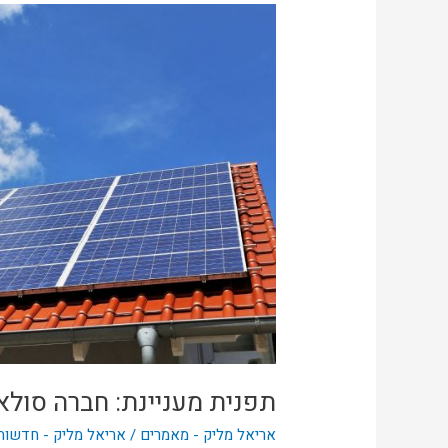
תפנית
מעניינת:
חברה
סולארית
מארה"ב
עושה
עיסקאות
בסין
תפנית מעניינת: חברה סולא
אריאל מליק - מאמרים
/
אריאל מליק - חדשות 