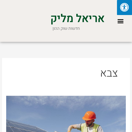
ילוג
תוכן
אריאל מליק
תפריט
חדשות שוק ההון
צבא
מחזירים
לסביבה
–
התקנת
צלחות
לאנרגיה