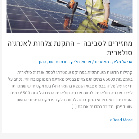
סולארית
מחזירים לסביבה – התקנת צלחות לאנרגיה
סולארית
אריאל מליק - מאמרים
/
אריאל מליק - חדשות שוק ההון
קהילות חדשות משתתפות בפרויקט שמטרתו לספק אנרגיה סולארית
באמצעות כ6500 בתים הנמצאים בבסיס מארינס הממוקם בהוואי. נכתב על
ידי אריאל מליק בבסיס צבאי הנמצא בהוואי החלו בפרויקט חדש שמטרתו
לייצר אנרגיה סולארית. לוחות אנרגיה סולארית הוצבו על גגות 6500 בתים
העומדים בבסיס צבאי מתוך כוונה לקחת חלק בפרויקט הניסיוני החשוב
שעוד ייתן. מדובר בתכנית ארוכת […]
Read More »