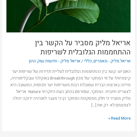
ההתחממות
הגלובלית
לשריפות
אריאל מליק מסביר על הקשר בין
ההתחממות הגלובלית לשריפות
אריאל מליק - מאמרים
,
כללי
/
אריאל מליק - חדשות שוק ההון
האם יש קשר בין ההתחממות הגלובלית לעליית תדירות של שריפות יער
קיצוניות? על פי המחקר של מכון Breakthrough באוקלנד שבקליפורניה,
מדינה בארצות הברית שסובלת רבות משריפות יער תכופות, התשובה היא
לצערינו חיובית. המחקר, שפורסם בכתב העת היוקרתי Nature. אריאל
מליק מסביר כי חלק ממסקנות המחקר הן כי מעבר לאנרגיה ירוקה יכולה
לצמצמם לא רק את […]
Read More »