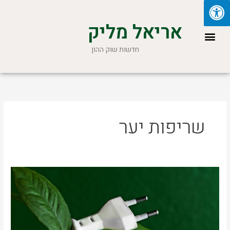
ילוג
תוכן
אריאל מליק
תפריט
חדשות שוק ההון
שריפות יער
אריאל
מליק
מסביר
על
הקשר
בין